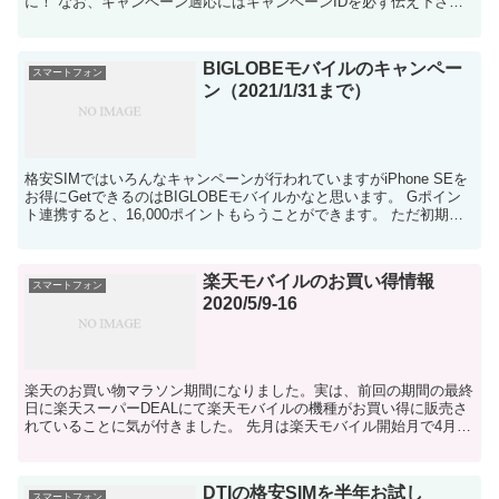
に！ なお、キャンペーン適応にはキャンペーンIDを必ず伝え下さ
い！ キャッシュバックの金額等、詳しくはお問い合わ...
BIGLOBEモバイルのキャンペー
スマートフォン
ン（2021/1/31まで）
格安SIMではいろんなキャンペーンが行われていますがiPhone SEを
お得にGetできるのはBIGLOBEモバイルかなと思います。 Gポイン
ト連携すると、16,000ポイントもらうことができます。 ただ初期費
用、MNPするならMNP手数料...
楽天モバイルのお買い得情報
スマートフォン
2020/5/9-16
楽天のお買い物マラソン期間になりました。実は、前回の期間の最終
日に楽天スーパーDEALにて楽天モバイルの機種がお買い得に販売さ
れていることに気が付きました。 先月は楽天モバイル開始月で4月最
初のお買い物マラソンでも開催されてましたが、月末の...
DTIの格安SIMを半年お試し
スマートフォン