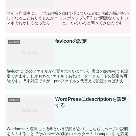
サイト作成中にテーブルの幅をcssで揃えているのに 何故か幅がおか
しくなることありませんか？ レスポンシブでPCでは問題なくても ス
マホでおかしくなったり、、、と。 いろいろと調べてみたのです
が、原因がわからず、 ずっと表を見ているとあるこ...
faviconの設定
web制作
faviconにはicoファイルが推奨されていますが、実はpngやsvgでも設
定できます。しかもsvgファイルであれば、ダークモードの設定も可
能です。IE未対応ですが、pngファイルを代替えで設定すれば大丈夫
のようです。 <link rel...
WordPressにdescriptionを設定
web制作
する
Wordpressの投稿には抜粋という項目があり、こちらにページの説明
を入力することでそのページの案内（ヘッダーのdescription）を設定