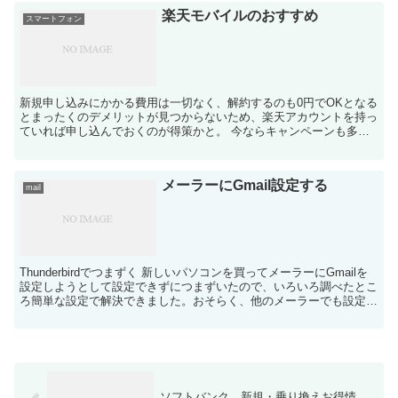
楽天モバイルのおすすめ
スマートフォン
新規申し込みにかかる費用は一切なく、解約するのも0円でOKとなる
とまったくのデメリットが見つからないため、楽天アカウントを持っ
ていれば申し込んでおくのが得策かと。 今ならキャンペーンも多少
あるので、デメリットよりはむしろメリットしかない感じ...
メーラーにGmail設定する
mail
Thunderbirdでつまずく 新しいパソコンを買ってメーラーにGmailを
設定しようとして設定できずにつまずいたので、いろいろ調べたとこ
ろ簡単な設定で解決できました。おそらく、他のメーラーでも設定で
きない方は以下の方法で設定可能かと思い...
ソフトバンク 新規・乗り換えお得情