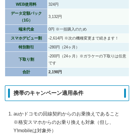
WEB使用料
324円
データ定額パック
3,132円
（1G）
端末代金
0円 ※一括購入のため
スマホデビュー割
-2,614円 ※次の機種変更まで続きます！
特別割引
-280円（24ヶ月）
-200円（24ヶ月）※ガラケーの下取りは任意
下取り割
です
合計
2,198円
携帯のキャンペーン適用条件
auかドコモの回線契約からのお乗換えであること
※格安スマホからのお乗り換えも対象（但し、
Y!mobileは対象外）