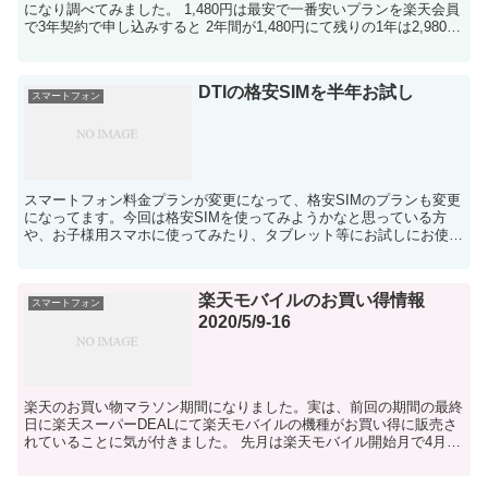
になり調べてみました。 1,480円は最安で一番安いプランを楽天会員
で3年契約で申し込みすると 2年間が1,480円にて残りの1年は2,980円
になるというものでした。...
DTIの格安SIMを半年お試し
スマートフォン
スマートフォン料金プランが変更になって、格安SIMのプランも変更
になってます。今回は格安SIMを使ってみようかなと思っている方
や、お子様用スマホに使ってみたり、タブレット等にお試しにお使い
いただけるSIMをご紹介です。 初期費用はかかります...
楽天モバイルのお買い得情報
スマートフォン
2020/5/9-16
楽天のお買い物マラソン期間になりました。実は、前回の期間の最終
日に楽天スーパーDEALにて楽天モバイルの機種がお買い得に販売さ
れていることに気が付きました。 先月は楽天モバイル開始月で4月最
初のお買い物マラソンでも開催されてましたが、月末の...