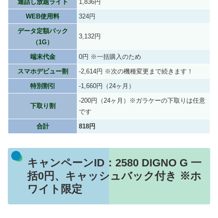
通話し放題ライト
1,836円
WEB使用料
324円
データ定額パック
3,132円
（1G）
端末代金
0円 ※一括購入のため
スマホデビュー割
-2,614円 ※次の機種変更まで続きます！
特別割引
-1,660円（24ヶ月）
-200円（24ヶ月）※ガラケーの下取りは任意
下取り割
です
合計
818円
キャンペーンID：2580 DIGNO G 一
括0円、キャッシュバック付き ※ホ
ワイト限定